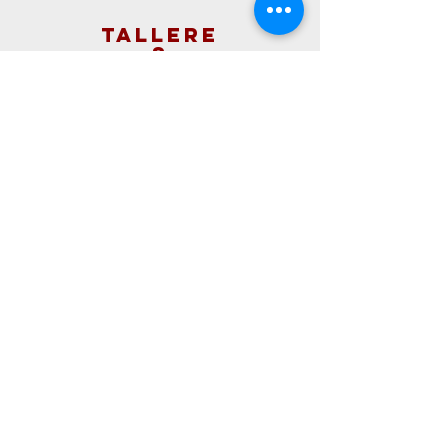
Tallere
s
L
s artistas de la ciudad de
@
Valencia abren sus talleres
Leer más >
Prensa y
Difusión
La Bienal de Valencia Ciutat
Vella Oberta hace visible la
obra de l
s artistas
@