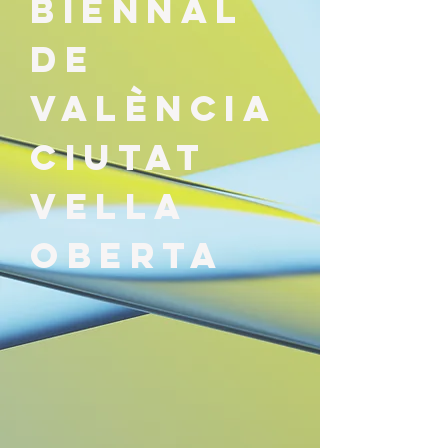
BieNNal
de
ValÈncia
Ciutat
Vella
Oberta