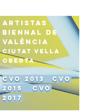
Artistas
BieNNal de
ValÈnci
a
Ciutat Vella
Oberta
CVO 2013
CVO
2015 CVO
2017