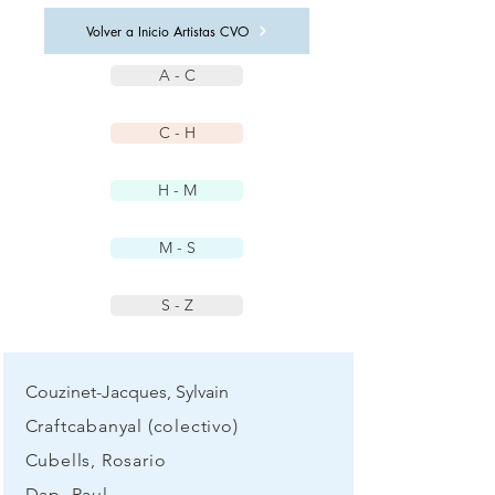
Volver a Inicio Artistas CVO
A - C
C - H
H - M
M - S
S - Z
Couzinet-Jacques, Sylvain
Craftcabanyal (colectivo)
Cubells, Rosario
Dap, Raul