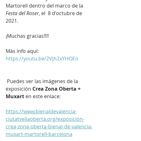
Martorell dentro del marco de la 
Festa del Roser
, el  8 d'octubre de 
2021.
¡Muchas gracias!!!!
Más info aquí: 
https://youtu.be/2Vjh2xYHOEo
 Puedes ver las imágenes de la 
exposición 
Crea Zona Oberta + 
Muxart
 en este enlace: 
https://www.bienaldevalencia-
ciutatvellaoberta.org/exposición-
crea-zona-oberta-bienal-de-valencia-
muxart-martorell-barcelona