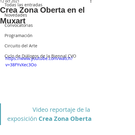
12 oct 2021
Todas las entradas
Crea Zona Oberta en el
Novedades
Muxart
Convocatorias
Programación
Circuito del Arte
Ciclo de Diálogos de la Biennal CVO
https://www.youtube.com/watch?
v=38FYvXec3Oo
Video reportaje de la 
exposición 
Crea Zona Oberta