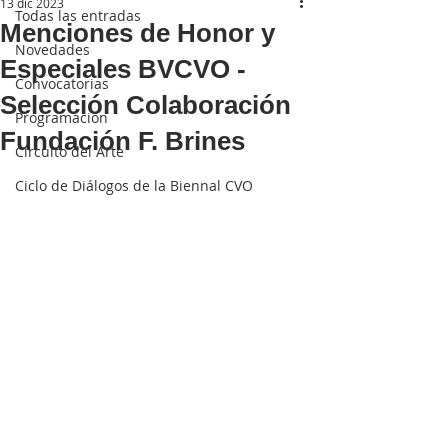
13 dic 2023
Todas las entradas
Menciones de Honor y
Novedades
Especiales BVCVO -
Convocatorias
Selección Colaboración
Programación
Fundación F. Brines
Circuito del Arte
Ciclo de Diálogos de la Biennal CVO