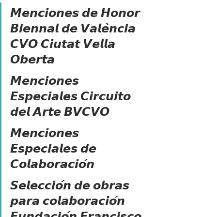
𝙈𝙚𝙣𝙘𝙞𝙤𝙣𝙚𝙨 𝙙𝙚 𝙃𝙤𝙣𝙤𝙧 
𝘽𝙞𝙚𝙣𝙣𝙖𝙡 𝙙𝙚 𝙑𝙖𝙡𝙚̀𝙣𝙘𝙞𝙖 
𝘾𝙑𝙊 𝘾𝙞𝙪𝙩𝙖𝙩 𝙑𝙚𝙡𝙡𝙖 
𝙊𝙗𝙚𝙧𝙩𝙖
𝙈𝙚𝙣𝙘𝙞𝙤𝙣𝙚𝙨 
𝙀𝙨𝙥𝙚𝙘𝙞𝙖𝙡𝙚𝙨 𝘾𝙞𝙧𝙘𝙪𝙞𝙩𝙤 
𝙙𝙚𝙡 𝘼𝙧𝙩𝙚 𝘽𝙑𝘾𝙑𝙊
𝙈𝙚𝙣𝙘𝙞𝙤𝙣𝙚𝙨 
𝙀𝙨𝙥𝙚𝙘𝙞𝙖𝙡𝙚𝙨 𝙙𝙚 
𝘾𝙤𝙡𝙖𝙗𝙤𝙧𝙖𝙘𝙞𝙤́𝙣
𝙎𝙚𝙡𝙚𝙘𝙘𝙞𝙤́𝙣 𝙙𝙚 𝙤𝙗𝙧𝙖𝙨 
𝙥𝙖𝙧𝙖 𝙘𝙤𝙡𝙖𝙗𝙤𝙧𝙖𝙘𝙞𝙤́𝙣 
𝙁𝙪𝙣𝙙𝙖𝙘𝙞𝙤́𝙣 𝙁𝙧𝙖𝙣𝙘𝙞𝙨𝙘𝙤 