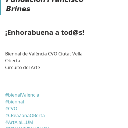
𝘽𝙧𝙞𝙣𝙚𝙨
¡Enhorabuena a tod@s!
Biennal de València CVO Ciutat Vella 
Oberta
Circuito del Arte
#bienalValencia
#biennal
#CVO
#CReaZonaOBerta
#ArtAlaLLUM